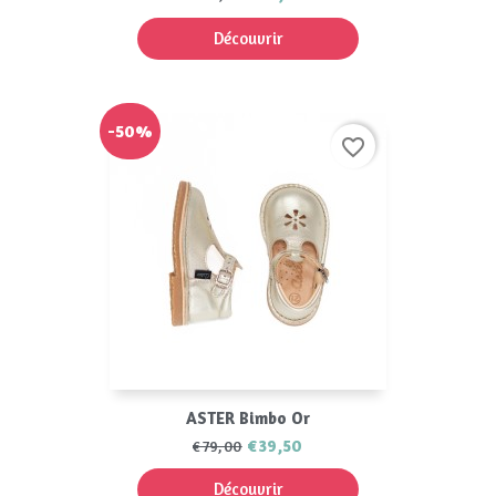
Découvrir
-50%
favorite_border
ASTER Bimbo Or
€39,50
€79,00
Découvrir