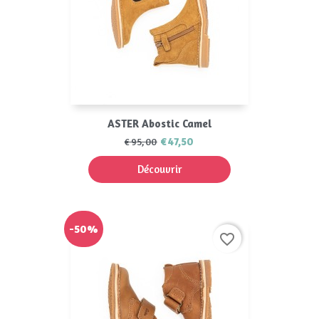
ASTER Abostic Camel
€47,50
€95,00
Découvrir
-50%
favorite_border