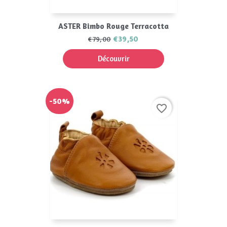
ASTER Bimbo Rouge Terracotta
€39,50
€79,00
Découvrir
-50%
favorite_border