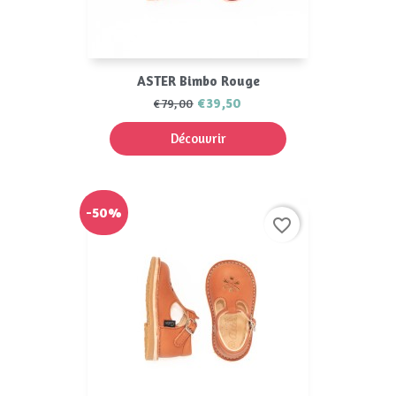
ASTER Bimbo Rouge
€39,50
€79,00
Découvrir
-50%
favorite_border