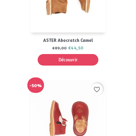
ASTER Abocratch Camel
€44,50
€89,00
Découvrir
-50%
favorite_border