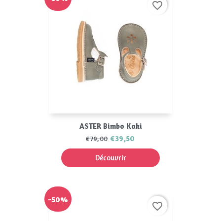
favorite_border
ASTER Bimbo Kaki
€39,50
€79,00
Découvrir
-50%
favorite_border