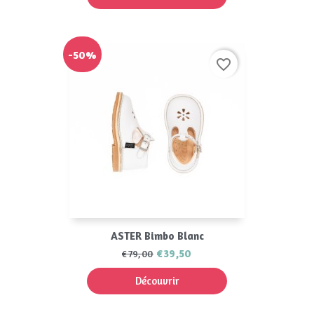
-50%
favorite_border
ASTER Bimbo Blanc
€39,50
€79,00
Découvrir