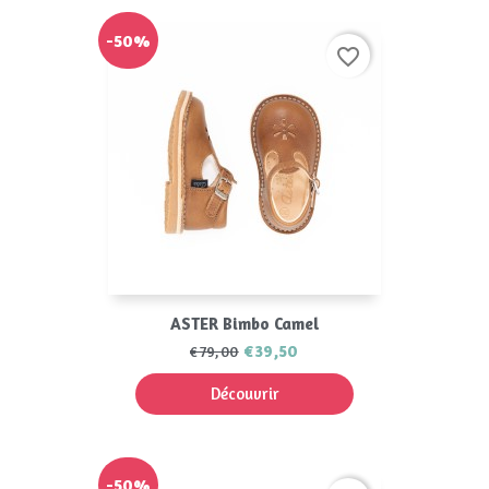
-50%
favorite_border
ASTER Bimbo Camel
€39,50
€79,00
Découvrir
-50%