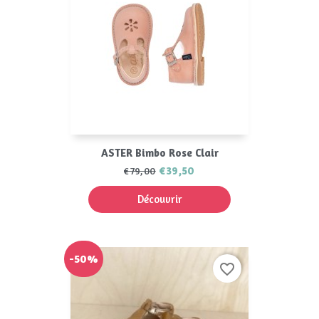
ASTER Bimbo Rose Clair
€39,50
€79,00
Découvrir
-50%
favorite_border