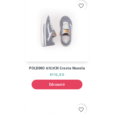
favorite_border
POLDINO 6723CN Crosta Nuvola
€112,00
Découvrir
favorite_border