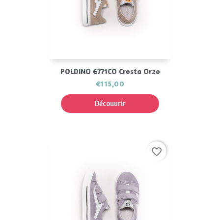
POLDINO 6771CO Crosta Orzo
€115,00
Découvrir
favorite_border