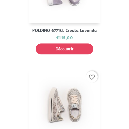
POLDINO 6771CL Crosta Lavanda
€115,00
Découvrir
favorite_border