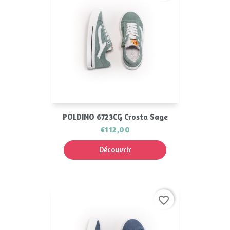
POLDINO 6723CG Crosta Sage
€112,00
Découvrir
favorite_border