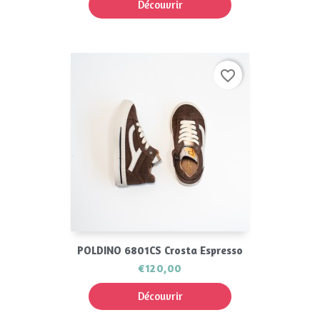
Découvrir
favorite_border
POLDINO 6801CS Crosta Espresso
€120,00
Découvrir