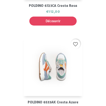
POLDINO 6723CA Crosta Rosa
€112,00
Découvrir
favorite_border
POLDINO 6533AK Crosta Azure