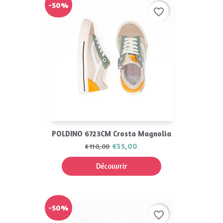
-50%
favorite_border
POLDINO 6723CM Crosta Magnolia
€55,00
€110,00
Découvrir
-50%
favorite_border