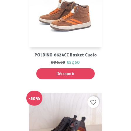
POLDINO 6624CC Basket Cuoio
€57,50
€115,00
Découvrir
-50%
favorite_border