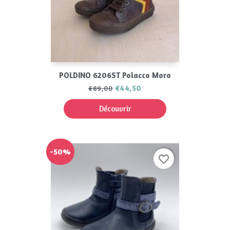
POLDINO 6206ST Polacco Moro
€44,50
€89,00
Découvrir
-50%
favorite_border