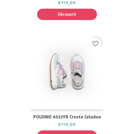
€119,00
Découvrir
favorite_border
POLDINO 6533YR Crosta Celadon
€119,00