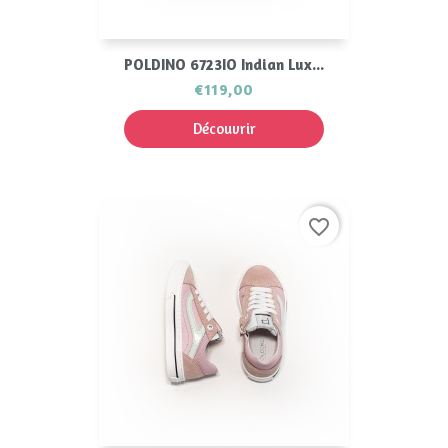
POLDINO 6723IO Indian Lux...
€119,00
Découvrir
favorite_border