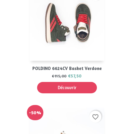
POLDINO 6624CV Basket Verdone
€57,50
€115,00
Découvrir
-50%
favorite_border