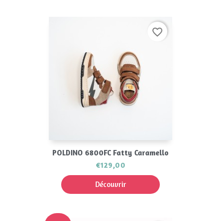
favorite_border
POLDINO 6800FC Fatty Caramello
€129,00
Découvrir