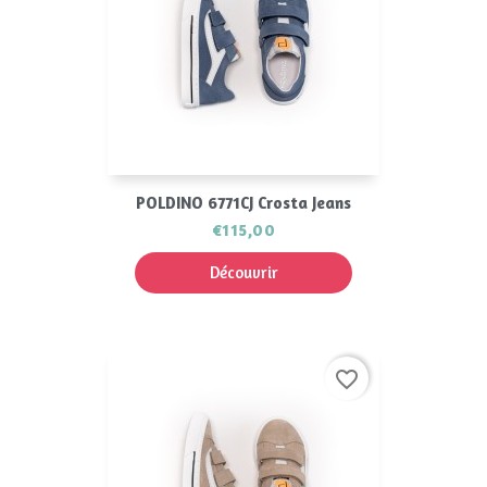
POLDINO 6771CJ Crosta Jeans
€115,00
Découvrir
favorite_border