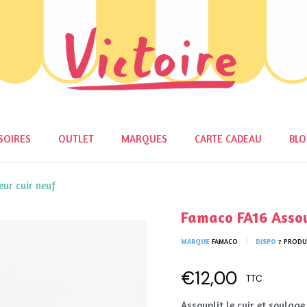
SOIRES
OUTLET
MARQUES
CARTE CADEAU
BL
ur cuir neuf
Famaco FA16 Assou
MARQUE
FAMACO
DISPO
7 PRODU
€12,00
TTC
Assouplit le cuir et soulage