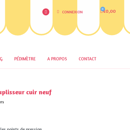
€0,00
CONNEXION
OG
PÉDIMÈTRE
A PROPOS
CONTACT
plisseur cuir neuf
ITS
 les points de pression.