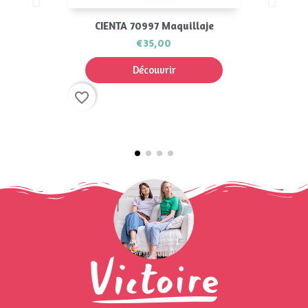
CIENTA 70997 Maquillaje
€35,00
Découvrir
favorite_border