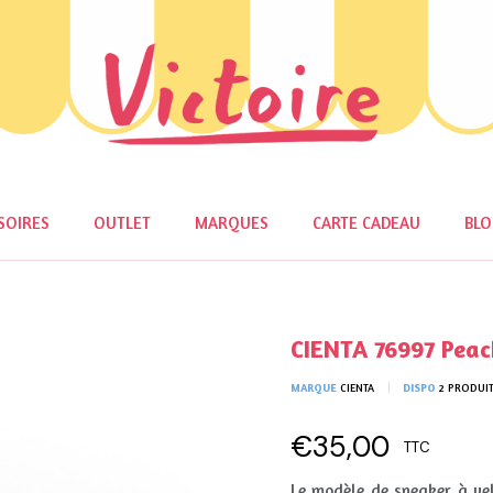
SOIRES
OUTLET
MARQUES
CARTE CADEAU
BL
CIENTA 76997 Peac
MARQUE
CIENTA
DISPO
2 PRODUI
€35,00
TTC
Le modèle de sneaker à vel