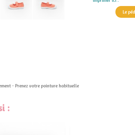
imprimer ici :
Le pé
ment - Prenez votre pointure habituelle
i :