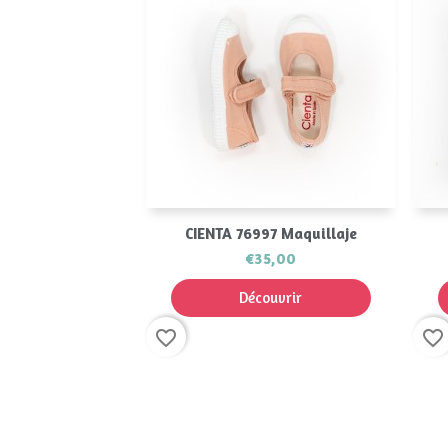
Aperçu rapide

CIENTA 76997 Maquillaje
€35,00
Découvrir
favorite_border
favorite_border