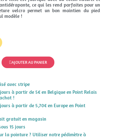
antidérapante, ce qui les rend parfaites pour un
eture velcro permet un bon maintien du pied
ul modèle !
AJOUTER AU PANIER
sé avec stripe
 jours à partir de 5€ en Belgique en Point Relais
achat !
 jours à partir de 5,70€ en Europe en Point
rait gratuit en magasin
sous 15 jours
r la pointure ? Utiliser notre pédimètre à