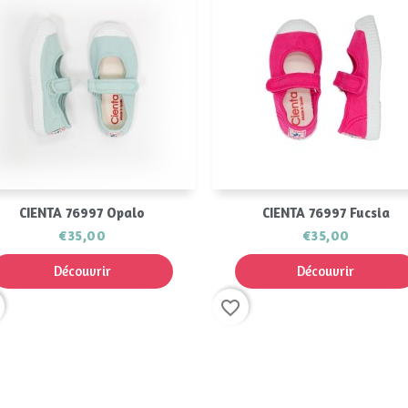
Aperçu rapide
Aperçu rapide


CIENTA 76997 Opalo
CIENTA 76997 Fucsia
€35,00
€35,00
Découvrir
Découvrir
favorite_border