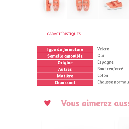
CARACTÉRISTIQUES
Velcro
Type de fermeture
Oui
Semelle amovible
Espagne
Origine
Bout renforcé
Autres
Coton
Matière
Chausse normale
Chaussant
Vous aimerez auss