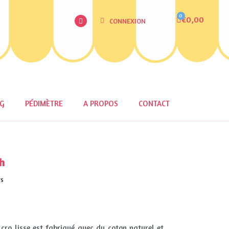
€0,00
CONNEXION
OG
PÉDIMÈTRE
A PROPOS
CONTACT
h
TS
cro lisse est fabriqué avec du coton naturel et