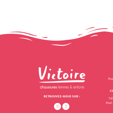
Rue
C
RETROUVEZ-NOUS SUR :
Té
Mail 