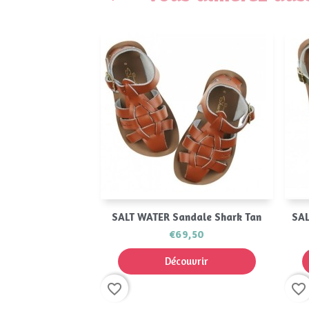
Aperçu rapide

SALT WATER Sandale Shark Tan
SAL
€69,50
Découvrir
favorite_border
favorite_border