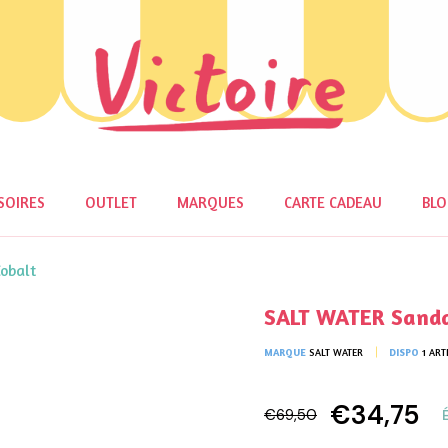
SOIRES
OUTLET
MARQUES
CARTE CADEAU
BL
obalt
SALT WATER Sanda
MARQUE
SALT WATER
DISPO
1 ART
€34,75
€69,50