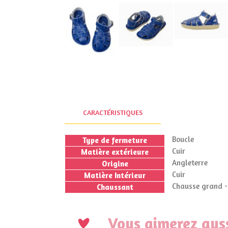
CARACTÉRISTIQUES
Boucle
Type de fermeture
Cuir
Matière extérieure
Angleterre
Origine
Cuir
Matière Intérieur
Chausse grand - 
Chaussant
Vous aimerez auss