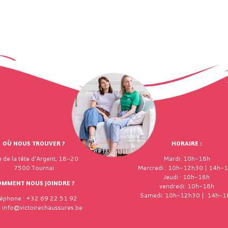
OÙ NOUS TROUVER ?
HORAIRE :
 de la tête d'Argent, 18-20
Mardi: 10h-18h
7500 Tournai
Mercredi : 10h-12h30 | 14h-
Jeudi : 10h-18h
OMMENT NOUS JOINDRE ?
vendredi: 10h-18h
Samedi: 10h-12h30 | 14h-1
léphone : +32 69 22 51 92
: info@victoirechaussures.be