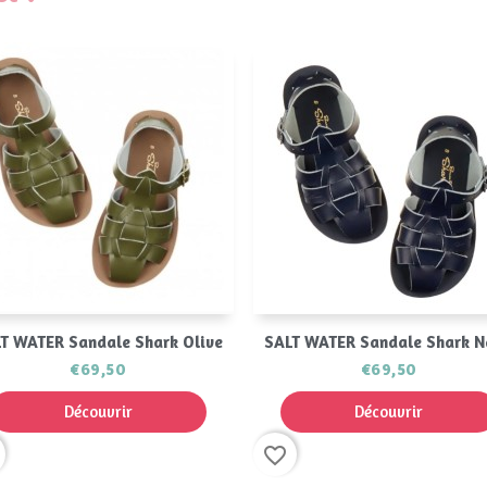
Aperçu rapide
Aperçu rapide


T WATER Sandale Shark Olive
SALT WATER Sandale Shark 
€69,50
€69,50
Découvrir
Découvrir
favorite_border