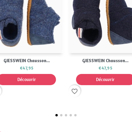
Aperçu rapide
Aperçu rapide


GIESSWEIN Chausson...
GIESSWEIN Chausson...
€47,95
€47,95
Découvrir
Découvrir
favorite_border