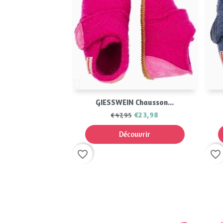
Aperçu rapide

GIESSWEIN Chausson...
€23,98
€47,95
Découvrir
favorite_border
favorite_border