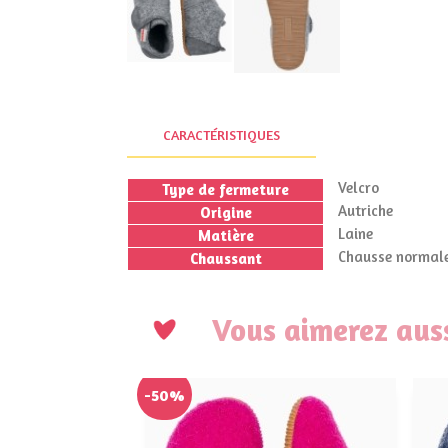
CARACTÉRISTIQUES
Velcro
Type de fermeture
Autriche
Origine
Laine
Matière
Chausse normale
Chaussant
Vous aimerez auss
-50%