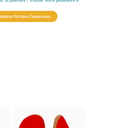
r la pointure ? Utiliser notre pédimètre à
dimètre Victoire Chaussures