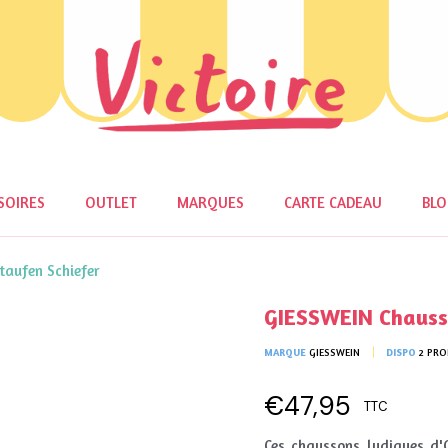
SOIRES
OUTLET
MARQUES
CARTE CADEAU
BL
aufen Schiefer
GIESSWEIN Chauss
MARQUE
GIESSWEIN
DISPO
2 PRO
€47,95
TTC
Ces chaussons ludiques d'