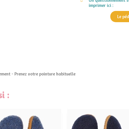
Un questionnement su
imprimer ici :
Le pé
ment - Prenez votre pointure habituelle
i :