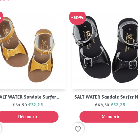
%
-50%
Aperçu rapide
Aperçu rapide


ALT WATER Sandale Surfer...
SALT WATER Sandale Surfer 
€32,25
€32,25
€64,50
€64,50
Découvrir
Découvrir
favorite_border