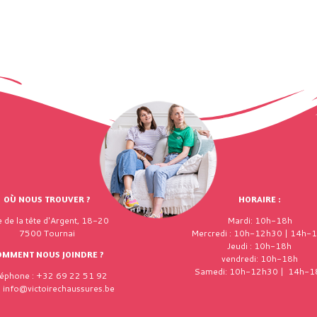
OÙ NOUS TROUVER ?
HORAIRE :
 de la tête d'Argent, 18-20
Mardi: 10h-18h
7500 Tournai
Mercredi : 10h-12h30 | 14h-
Jeudi : 10h-18h
OMMENT NOUS JOINDRE ?
vendredi: 10h-18h
Samedi: 10h-12h30 | 14h-1
léphone : +32 69 22 51 92
: info@victoirechaussures.be