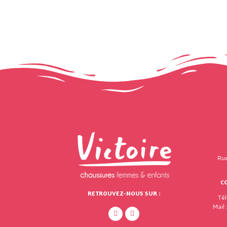
Rue
C
RETROUVEZ-NOUS SUR :
Té
Mail 