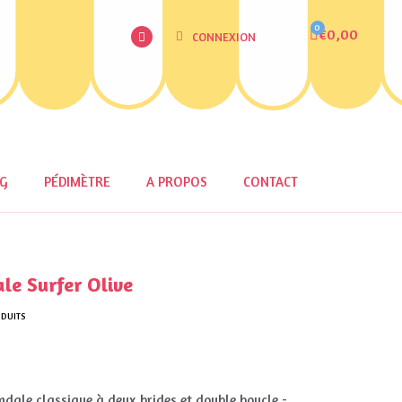
€0,00
CONNEXION
OG
PÉDIMÈTRE
A PROPOS
CONTACT
e Surfer Olive
ODUITS
ndale classique à deux brides et double boucle -