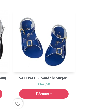
Aperçu rapide

Navy
SALT WATER Sandale Surfer...
€64,50
Découvrir
favorite_border