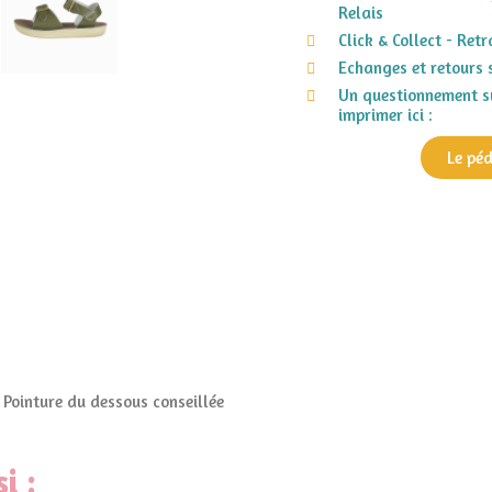
Relais
Click & Collect - Ret
Echanges et retours 
Un questionnement su
imprimer ici :
Le pé
Pointure du dessous conseillée
i :