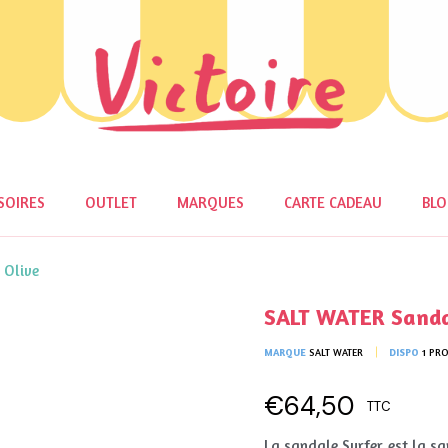
SOIRES
OUTLET
MARQUES
CARTE CADEAU
BL
 Olive
SALT WATER Sandal
MARQUE
SALT WATER
DISPO
1 PR
€64,50
TTC
La sandale Surfer est la sa