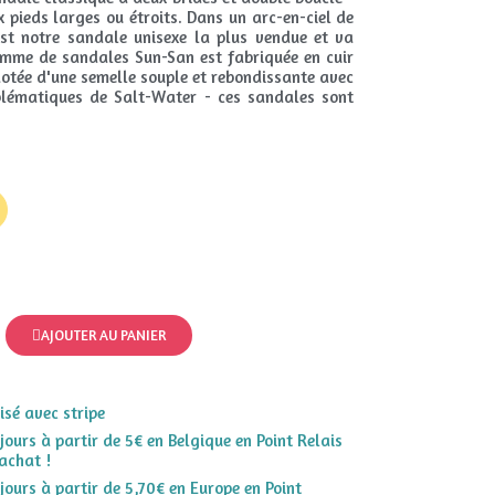
 pieds larges ou étroits. Dans un arc-en-ciel de
 est notre sandale unisexe la plus vendue et va
amme de sandales Sun-San est fabriquée en cuir
otée d'une semelle souple et rebondissante avec
mblématiques de Salt-Water - ces sandales sont
AJOUTER AU PANIER
sé avec stripe
 jours à partir de 5€ en Belgique en Point Relais
achat !
 jours à partir de 5,70€ en Europe en Point