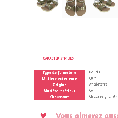
CARACTÉRISTIQUES
Boucle
Type de fermeture
Cuir
Matière extérieure
Angleterre
Origine
Cuir
Matière Intérieur
Chausse grand - 
Chaussant
Vous aimerez auss