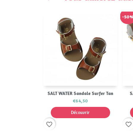
-50
Aperçu rapide

SALT WATER Sandale Surfer Tan
S
€64,50
Découvrir
favorite_border
favorite_border