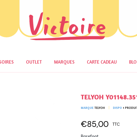
SOIRES
OUTLET
MARQUES
CARTE CADEAU
BL
TELYOH Y01148.35
MARQUE
TELYOH
DISPO
1 PRODUI
€85,00
TTC
Barefoot