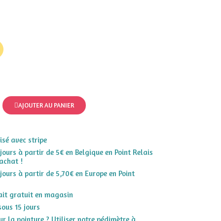
AJOUTER AU PANIER
sé avec stripe
 jours à partir de 5€ en Belgique en Point Relais
achat !
 jours à partir de 5,70€ en Europe en Point
rait gratuit en magasin
sous 15 jours
r la pointure ? Utiliser notre pédimètre à