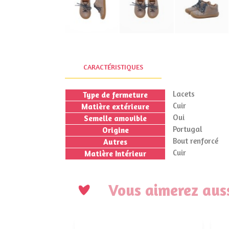
CARACTÉRISTIQUES
Lacets
Type de fermeture
Cuir
Matière extérieure
Oui
Semelle amovible
Portugal
Origine
Bout renforcé
Autres
Cuir
Matière Intérieur
Vous aimerez auss