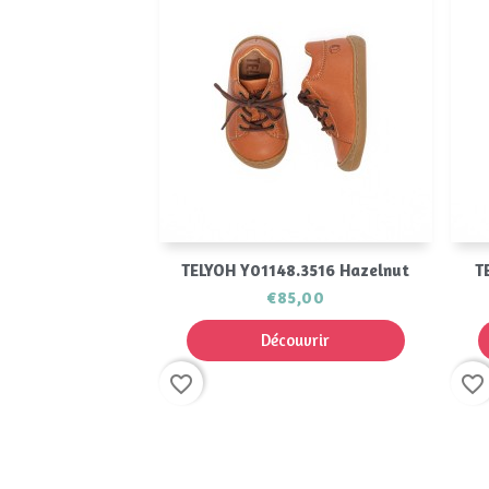
Aperçu rapide

TELYOH Y01148.3516 Hazelnut
T
€85,00
Découvrir
favorite_border
favorite_border