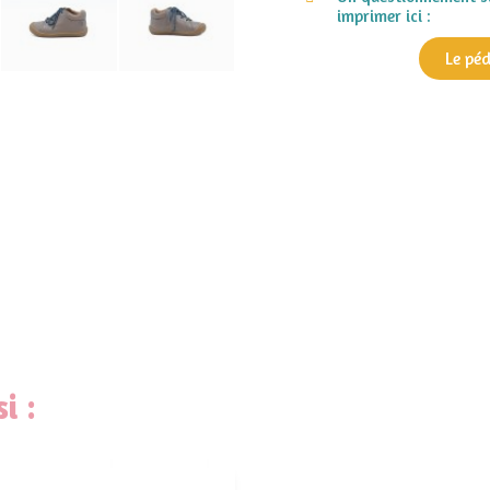
imprimer ici :
Le pé
i :