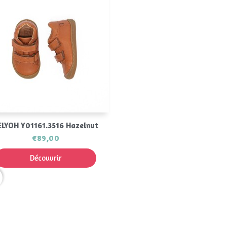
Aperçu rapide

ELYOH Y01161.3516 Hazelnut
€89,00
Découvrir