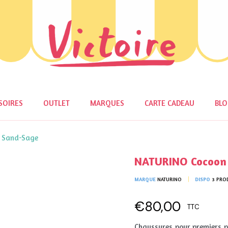
SOIRES
OUTLET
MARQUES
CARTE CADEAU
BL
 Sand-Sage
NATURINO Cocoon 
MARQUE
NATURINO
DISPO
3 PRO
€80,00
TTC
Chaussures pour premiers p