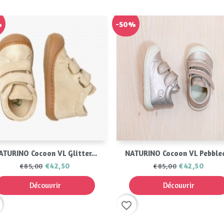
%
-50%
Aperçu rapide
Aperçu rapide


ATURINO Cocoon VL Glitter...
NATURINO Cocoon VL Pebbled
€42,50
€42,50
€85,00
€85,00
Découvrir
Découvrir
favorite_border