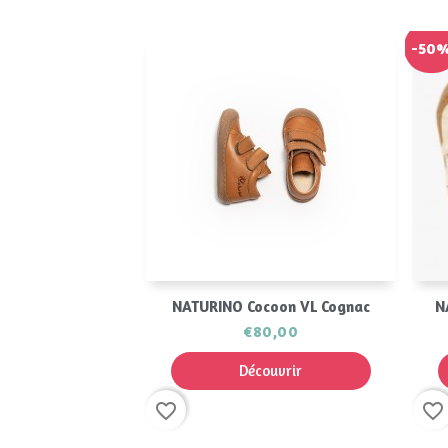
-50
Aperçu rapide

NATURINO Cocoon VL Cognac
N
€80,00
Découvrir
favorite_border
favorite_border