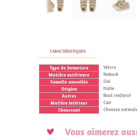
CARACTÉRISTIQUES
Velcro
Type de fermeture
Nubuck
Matière extérieure
Oui
Semelle amovible
Italie
Origine
Bout renforcé
Autres
Cuir
Matière Intérieur
Chausse normale
Chaussant
Vous aimerez auss