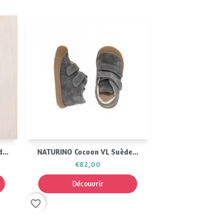
Aperçu rapide

...
NATURINO Cocoon VL Suède...
€82,00
Découvrir
favorite_border