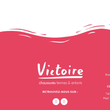
Rue
C
RETROUVEZ-NOUS SUR :
Té
Mail 