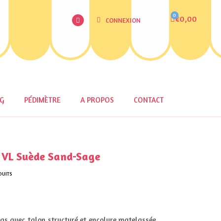
€0,00
CONNEXION
OG
PÉDIMÈTRE
A PROPOS
CONTACT
VL Suède Sand-Sage
DUITS
as avec talon structuré et encolure matelassée.