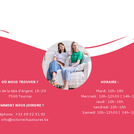
OÙ NOUS TROUVER ?
HORAIRE :
 de la tête d'Argent, 18-20
Mardi: 10h-18h
7500 Tournai
Mercredi : 10h-12h30 | 14h-
Jeudi : 10h-18h
OMMENT NOUS JOINDRE ?
vendredi: 10h-18h
Samedi: 10h-12h30 | 14h-1
léphone : +32 69 22 51 92
: info@victoirechaussures.be