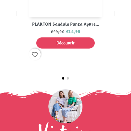
PLAKTON Sandale Panza Apure...
€24,95
€49,90
Découvrir
favorite_border