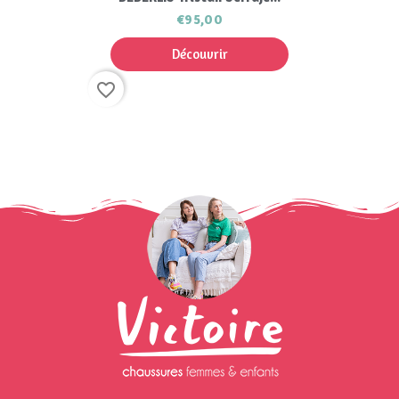
€95,00
Découvrir
favorite_border