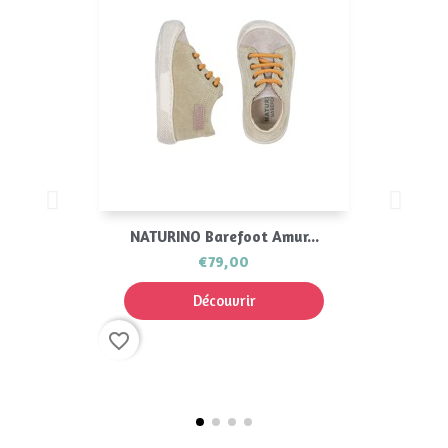
NATURINO Barefoot Amur...
€79,00
Découvrir
favorite_border