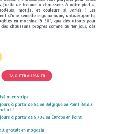
ès facile de trouver « chaussons à votre pied »,
dèles, motifs, et couleurs si variés ! Les
sent d'une semelle ergonomique, antidérapante,
avables en machine, à 30°, que des atouts pour
n, des chaussons propres comme au 1er jour, dès
AJOUTER AU PANIER
sé avec stripe
 jours à partir de 5€ en Belgique en Point Relais
achat !
 jours à partir de 5,70€ en Europe en Point
rait gratuit en magasin