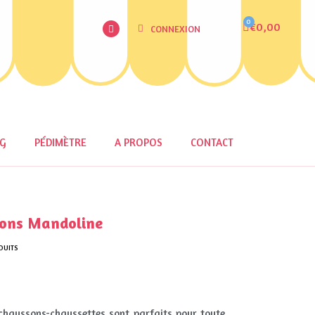
€0,00
CONNEXION
OG
PÉDIMÈTRE
A PROPOS
CONTACT
ons Mandoline
DUITS
chaussons-chaussettes sont parfaits pour toute