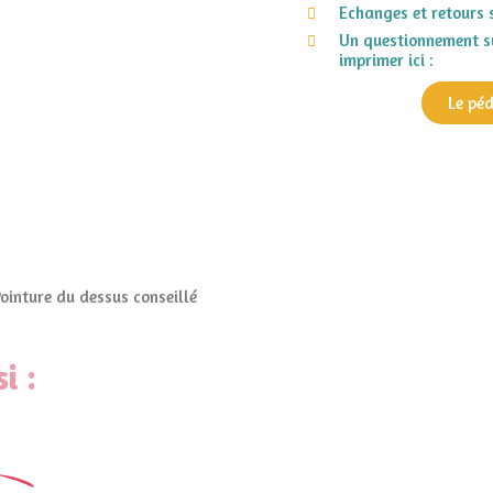
Echanges et retours 
Un questionnement su
imprimer ici :
Le pé
Pointure du dessus conseillé
i :