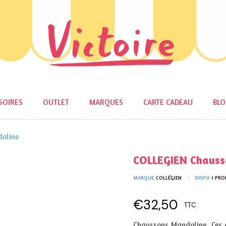
SOIRES
OUTLET
MARQUES
CARTE CADEAU
BL
oline
COLLEGIEN Chauss
MARQUE
COLLÉGIEN
DISPO
1 PRO
€32,50
TTC
Chaussons Mandoline. Ces 