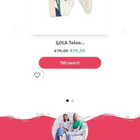
GOLA Talon...
€39,50
€79,00
Découvrir
favorite_border