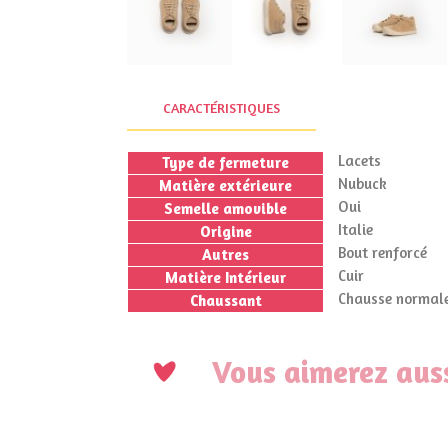
CARACTÉRISTIQUES
Lacets
Type de fermeture
Nubuck
Matière extérieure
Oui
Semelle amovible
Italie
Origine
Bout renforcé
Autres
Cuir
Matière Intérieur
Chausse normale
Chaussant
Vous aimerez auss