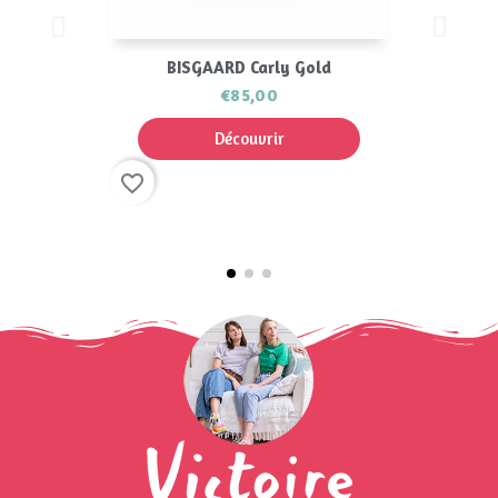
BISGAARD Carly Gold
€85,00
Découvrir
favorite_border