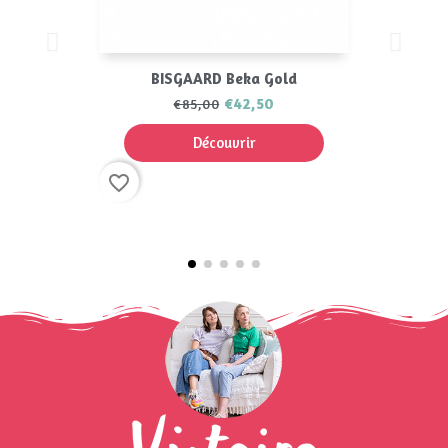
BISGAARD Beka Gold
€42,50
€85,00
Découvrir
favorite_border