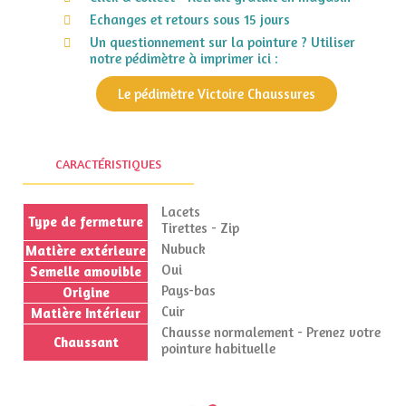
Echanges et retours sous 15 jours
Un questionnement sur la pointure ? Utiliser
notre pédimètre à imprimer ici :
Le pédimètre Victoire Chaussures
CARACTÉRISTIQUES
Lacets
Type de fermeture
Tirettes - Zip
Nubuck
Matière extérieure
Oui
Semelle amovible
Pays-bas
Origine
Cuir
Matière Intérieur
Chausse normalement - Prenez votre
Chaussant
pointure habituelle