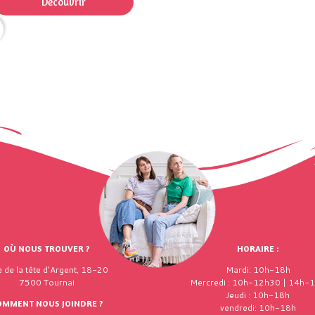
Découvrir
OÙ NOUS TROUVER ?
HORAIRE :
 de la tête d'Argent, 18-20
Mardi: 10h-18h
7500 Tournai
Mercredi : 10h-12h30 | 14h-
Jeudi : 10h-18h
OMMENT NOUS JOINDRE ?
vendredi: 10h-18h