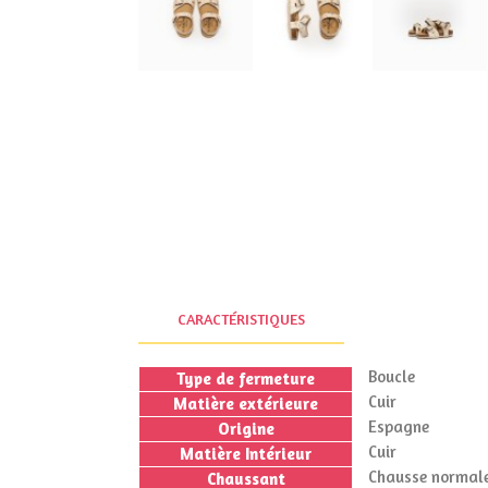
CARACTÉRISTIQUES
Boucle
Type de fermeture
Cuir
Matière extérieure
Espagne
Origine
Cuir
Matière Intérieur
Chausse normale
Chaussant