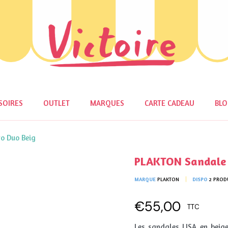
SOIRES
OUTLET
MARQUES
CARTE CADEAU
BL
o Duo Beig
PLAKTON Sandale 
MARQUE
PLAKTON
DISPO
2 PROD
€55,00
TTC
Les sandales LISA en beige