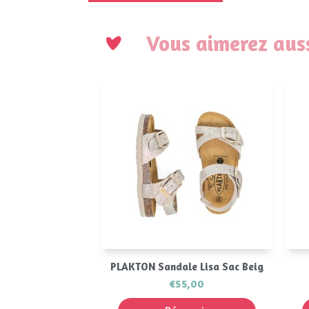
Vous aimerez auss
Aperçu rapide

PLAKTON Sandale Lisa Sac Beig
€55,00