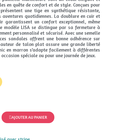
lles en quête de confort et de style. Conçues pour
présentent une tige en synthétique résistante,
es aventures quotidiennes. La doublure en cuir et
uir garantissent un confort exceptionnel, même
Le modèle LISA se distingue par sa fermeture à
ement personnalisé et sécurisé. Avec une semelle
, ces sandales offrent une bonne adhérence sur
 hauteur de talon plat assure une grande liberté
ic en marron s’adapte facilement à différentes
 occasion spéciale ou pour une journée de jeux.
AJOUTER AU PANIER
sé avec stripe