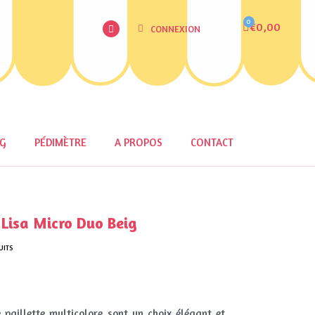
€0,00
CONNEXION
OG
PÉDIMÈTRE
A PROPOS
CONTACT
Lisa Micro Duo Beig
UITS
 paillette multicolore sont un choix élégant et