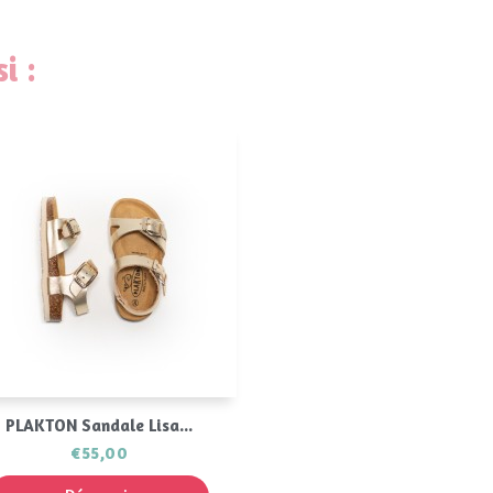
i :
Aperçu rapide

PLAKTON Sandale Lisa...
€55,00