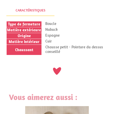
CARACTÉRISTIQUES
Boucle
Type de fermeture
Nubuck
Matière extérieure
Espagne
Origine
Cuir
Matière Intérieur
Chausse petit - Pointure du dessus
Chaussant
conseillé
Vous aimerez aussi :