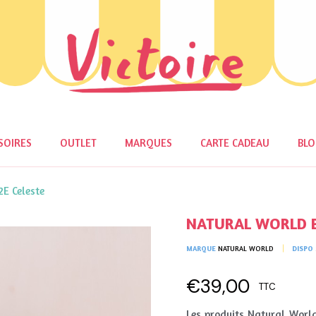
SOIRES
OUTLET
MARQUES
CARTE CADEAU
BL
E Celeste
NATURAL WORLD Ba
MARQUE
NATURAL WORLD
DISPO
€39,00
TTC
Les produits Natural World