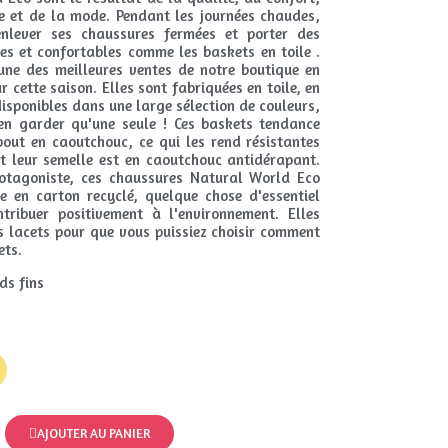
e et de la mode. Pendant les journées chaudes,
nlever ses chaussures fermées et porter des
hes et confortables comme les baskets en toile .
'une des meilleures ventes de notre boutique en
r cette saison. Elles sont fabriquées en toile, en
isponibles dans une large sélection de couleurs,
n'en garder qu'une seule ! Ces baskets tendance
out en caoutchouc, ce qui les rend résistantes
t leur semelle est en caoutchouc antidérapant.
otagoniste, ces chaussures Natural World Eco
e en carton recyclé, quelque chose d'essentiel
tribuer positivement à l'environnement. Elles
 lacets pour que vous puissiez choisir comment
ets.
ds fins
AJOUTER AU PANIER