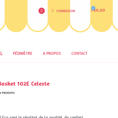
€0,00
CONNEXION
OG
PÉDIMÈTRE
A PROPOS
CONTACT
sket 102E Celeste
3 PRODUITS
 Eco sont le résultat de la qualité, du confort,