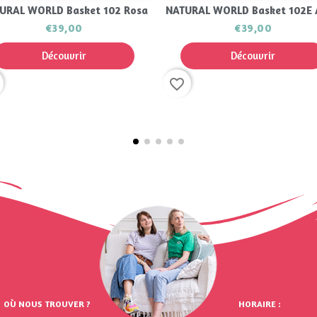
Aperçu rapide
Aperçu rapide


L WORLD Basket 102 Rosa
NATURAL WORLD Basket 102E Aq
€39,00
€39,00
Découvrir
Découvrir
favorite_border
OÙ NOUS TROUVER ?
HORAIRE :