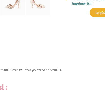
imprimer ici :
Le pé
ment - Prenez votre pointure habituelle
i :