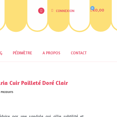
€0,00
CONNEXION
OG
PÉDIMÈTRE
A PROPOS
CONTACT
a Cuir Pailleté Doré Clair
1 PRODUITS
éduire par une sandale qui allie subtilité et