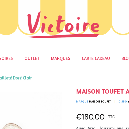
SOIRES
OUTLET
MARQUES
CARTE CADEAU
BL
illeté Doré Clair
MAISON TOUFET Ari
MARQUE
MAISON TOUFET
DISPO
€180,00
TTC
Avec Aria, laissez-vous s