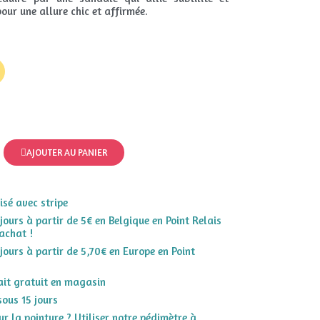
our une allure chic et affirmée.
AJOUTER AU PANIER
sé avec stripe
 jours à partir de 5€ en Belgique en Point Relais
achat !
 jours à partir de 5,70€ en Europe en Point
rait gratuit en magasin
sous 15 jours
r la pointure ? Utiliser notre pédimètre à