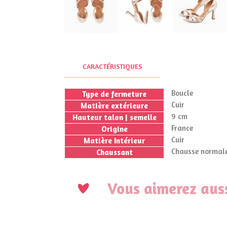
CARACTÉRISTIQUES
Boucle
Type de fermeture
Cuir
Matière extérieure
9 cm
Hauteur talon | semelle
France
Origine
Cuir
Matière Intérieur
Chausse normale
Chaussant
Vous aimerez auss