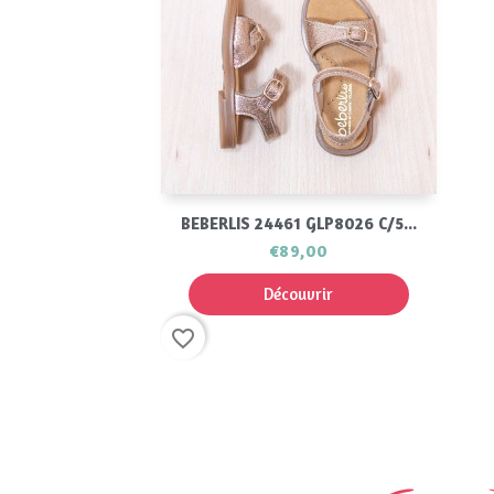
Aperçu rapide

BEBERLIS 24461 GLP8026 C/5...
€89,00
Découvrir
favorite_border