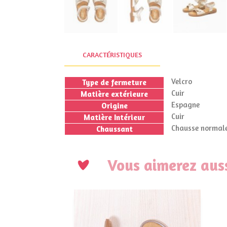
CARACTÉRISTIQUES
Velcro
Type de fermeture
Cuir
Matière extérieure
Espagne
Origine
Cuir
Matière Intérieur
Chausse normale
Chaussant
Vous aimerez auss