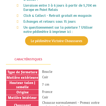
Livraison entre 3 à 6 jours à partir de 5,70€ en
Europe en Point Relais
Click & Collect - Retrait gratuit en magasin
Echanges et retours sous 15 jours
Un questionnement sur la pointure ? Utiliser
notre pédimètre à imprimer ici :
Le pédimètre Victoire Chaussures
CARACTÉRISTIQUES
Boucle
Type de fermeture
Cuir
Matière extérieure
Hauteur talon |
7 cm
semelle
France
Origine
Cuir
Matière Intérieur
Chausse normalement - Prenez votre
Chaussant