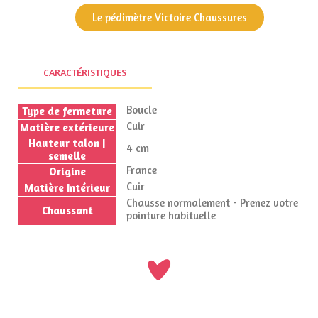
Le pédimètre Victoire Chaussures
CARACTÉRISTIQUES
Boucle
Type de fermeture
Cuir
Matière extérieure
Hauteur talon |
4 cm
semelle
France
Origine
Cuir
Matière Intérieur
Chausse normalement - Prenez votre
Chaussant
pointure habituelle