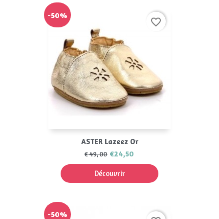
-50%
favorite_border
ASTER Lazeez Or
€24,50
€49,00
Découvrir
-50%