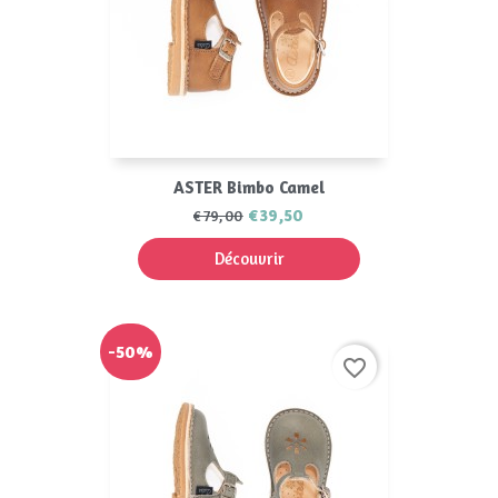
ASTER Bimbo Camel
€39,50
€79,00
Découvrir
-50%
favorite_border