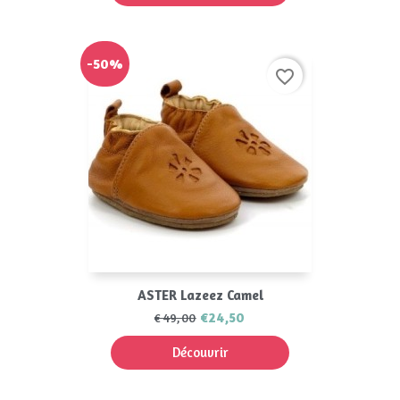
-50%
favorite_border
ASTER Lazeez Camel
€24,50
€49,00
Découvrir