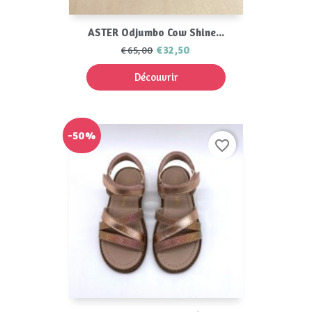
ASTER Odjumbo Cow Shine...
€32,50
€65,00
Découvrir
-50%
favorite_border