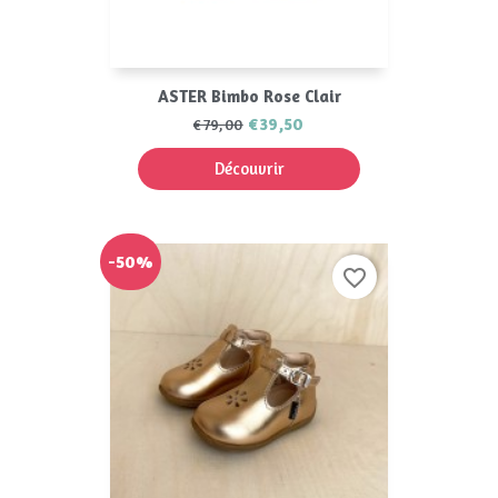
ASTER Bimbo Rose Clair
€39,50
€79,00
Découvrir
-50%
favorite_border