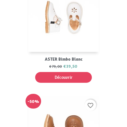
ASTER Bimbo Blanc
€39,50
€79,00
Découvrir
-50%
favorite_border