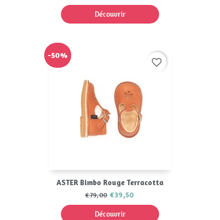
Découvrir
-50%
favorite_border
ASTER Bimbo Rouge Terracotta
€39,50
€79,00
Découvrir