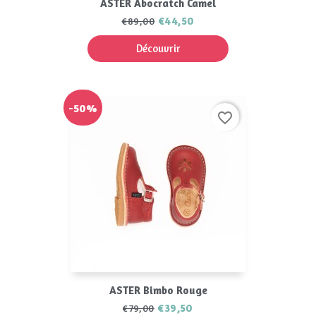
ASTER Abocratch Camel
€44,50
€89,00
Découvrir
-50%
favorite_border
ASTER Bimbo Rouge
€39,50
€79,00