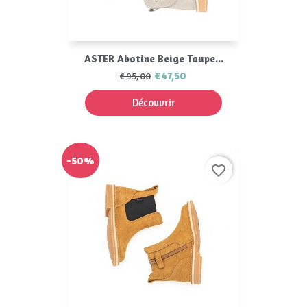
ASTER Abotine Beige Taupe...
€47,50
€95,00
Découvrir
-50%
favorite_border