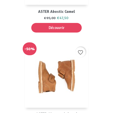
ASTER Abostic Camel
€47,50
€95,00
Découvrir
-50%
favorite_border