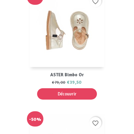
favorite_border
ASTER Bimbo Or
€39,50
€79,00
Découvrir
-50%
favorite_border