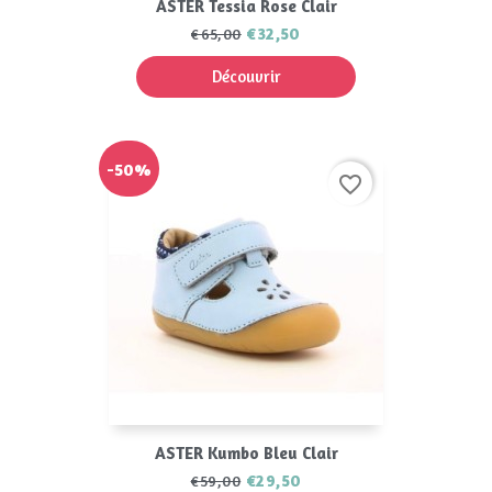
ASTER Tessia Rose Clair
€32,50
€65,00
Découvrir
-50%
favorite_border
ASTER Kumbo Bleu Clair
€29,50
€59,00