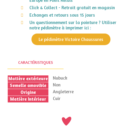
Europe en Point Relais
Click & Collect - Retrait gratuit en magasin
Echanges et retours sous 15 jours
Un questionnement sur la pointure ? Utiliser
notre pédimètre à imprimer ici :
Le pédimètre Victoire Chaussures
CARACTÉRISTIQUES
Nubuck
Matière extérieure
Non
Semelle amovible
Angleterre
Origine
Cuir
Matière Intérieur