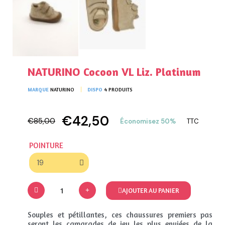
NATURINO Cocoon VL Liz. Platinum
MARQUE
NATURINO
DISPO
4 PRODUITS
€42,50
€85,00
Économisez 50%
TTC
POINTURE
AJOUTER AU PANIER
Souples et pétillantes, ces chaussures premiers pas
seront les camarades de jeu les plus enviées de la