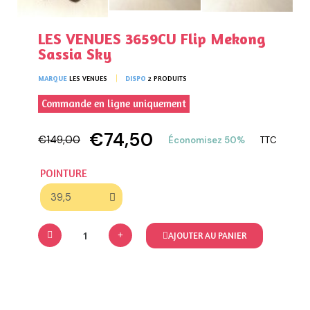
LES VENUES 3659CU Flip Mekong
Sassia Sky
MARQUE
LES VENUES
DISPO
2 PRODUITS
Commande en ligne uniquement
€74,50
€149,00
Économisez 50%
TTC
POINTURE
AJOUTER AU PANIER