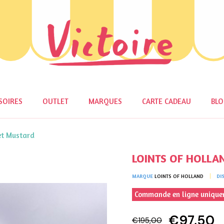
SOIRES
OUTLET
MARQUES
CARTE CADEAU
BL
t Mustard
LOINTS OF HOLLA
MARQUE
LOINTS OF HOLLAND
DI
Commande en ligne uniqu
€97,50
€195,00