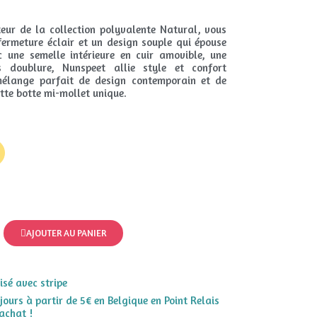
eur de la collection polyvalente Natural, vous
fermeture éclair et un design souple qui épouse
c une semelle intérieure en cuir amovible, une
 doublure, Nunspeet allie style et confort
mélange parfait de design contemporain et de
ette botte mi-mollet unique.
AJOUTER AU PANIER
sé avec stripe
 jours à partir de 5€ en Belgique en Point Relais
achat !