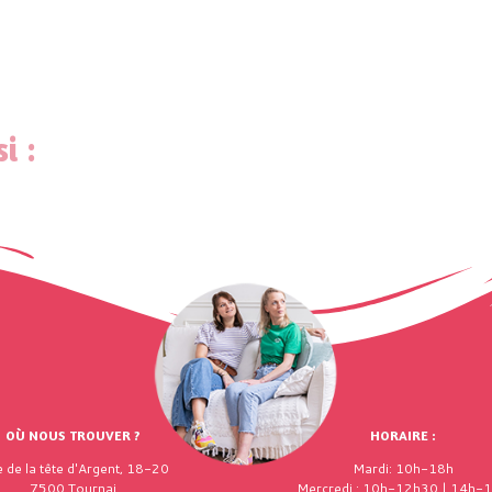
i :
OÙ NOUS TROUVER ?
HORAIRE :
 de la tête d'Argent, 18-20
Mardi: 10h-18h
7500 Tournai
Mercredi : 10h-12h30 | 14h-