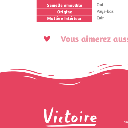
Oui
Semelle amovible
Pays-bas
Origine
Cuir
Matière Intérieur
Vous aimerez auss
Rue