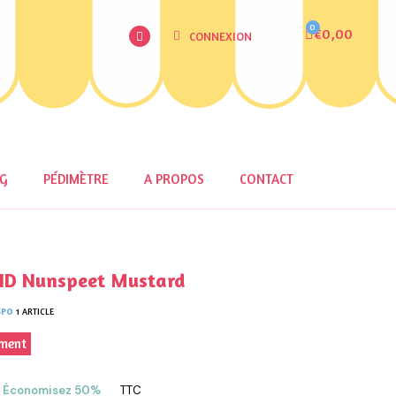
€0,00
CONNEXION
OG
PÉDIMÈTRE
A PROPOS
CONTACT
ND Nunspeet Mustard
SPO
1 ARTICLE
ement
Économisez 50%
TTC