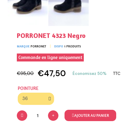
PORRONET 4323 Negro
MARQUE
PORRONET
DISPO
1 PRODUITS
Commande en ligne uniquement
€47,50
€95,00
Économisez 50%
TTC
POINTURE
AJOUTER AU PANIER