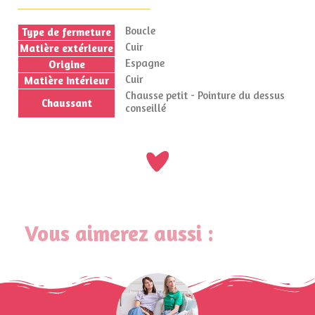
Boucle
Type de fermeture
Cuir
Matière extérieure
Espagne
Origine
Cuir
Matière Intérieur
Chausse petit - Pointure du dessus
Chaussant
conseillé
Vous aimerez aussi :