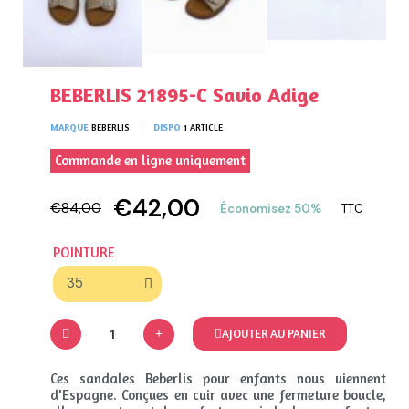
BEBERLIS 21895-C Savio Adige
MARQUE
BEBERLIS
DISPO
1 ARTICLE
Commande en ligne uniquement
€42,00
€84,00
Économisez 50%
TTC
POINTURE
AJOUTER AU PANIER
Ces sandales Beberlis pour enfants nous viennent
d'Espagne. Conçues en cuir avec une fermeture boucle,