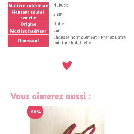
Nubuck
Matière extérieure
Hauteur talon |
5 cm
semelle
Italie
Origine
Cuir
Matière Intérieur
Chausse normalement - Prenez votre
Chaussant
pointure habituelle
Vous aimerez aussi :
-50%