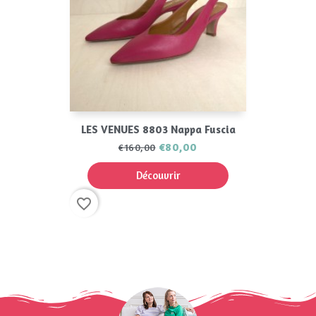
LES VENUES 8803 Nappa Fuscia
€80,00
€160,00
Découvrir
favorite_border