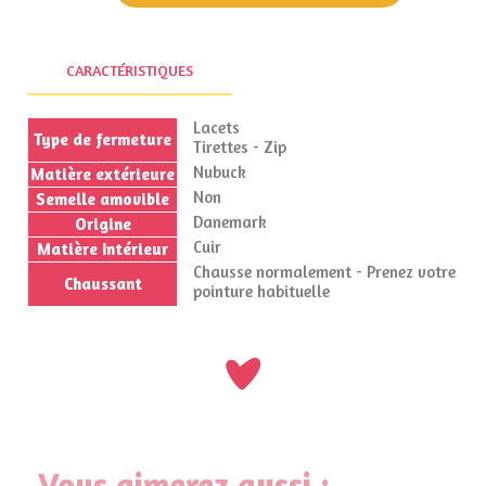
CARACTÉRISTIQUES
Lacets
Type de fermeture
Tirettes - Zip
Nubuck
Matière extérieure
Non
Semelle amovible
Danemark
Origine
Cuir
Matière Intérieur
Chausse normalement - Prenez votre
Chaussant
pointure habituelle
Vous aimerez aussi :