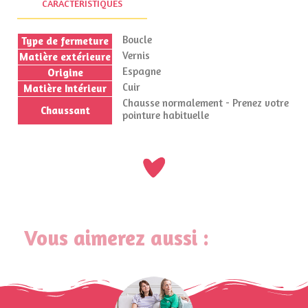
CARACTÉRISTIQUES
Boucle
Type de fermeture
Vernis
Matière extérieure
Espagne
Origine
Cuir
Matière Intérieur
Chausse normalement - Prenez votre
Chaussant
pointure habituelle
Vous aimerez aussi :