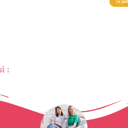
Le pé
i :