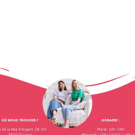
OÙ NOUS TROUVER ?
HORAIRE :
 de la tête d'Argent, 18-20
Mardi: 10h-18h
7500 Tournai
Mercredi : 10h-12h30 | 14h-