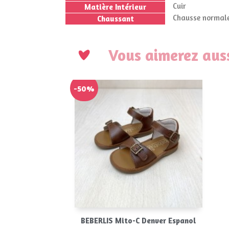
Cuir
Matière Intérieur
Chausse normale
Chaussant
Vous aimerez auss
-50%
Aperçu rapide

BEBERLIS Mito-C Denver Espanol