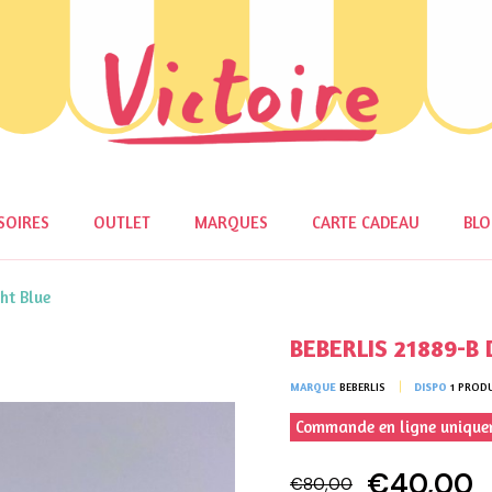
SOIRES
OUTLET
MARQUES
CARTE CADEAU
BL
ht Blue
BEBERLIS 21889-B 
MARQUE
BEBERLIS
DISPO
1 PROD
Commande en ligne uniqu
€40,00
€80,00