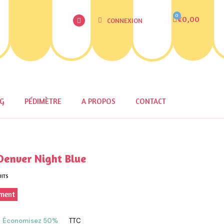
€0,00
CONNEXION
OG
PÉDIMÈTRE
A PROPOS
CONTACT
Denver Night Blue
UITS
ement
Économisez 50%
TTC