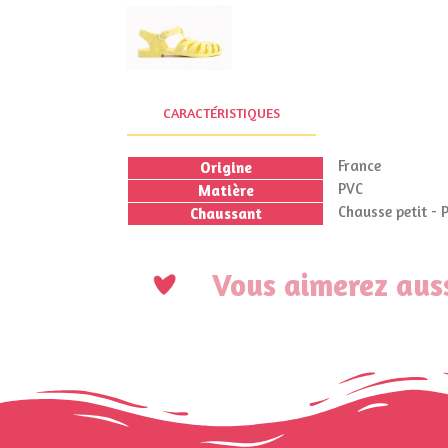
CARACTÉRISTIQUES
France
Origine
PVC
Matière
Chausse petit - 
Chaussant
Vous aimerez auss