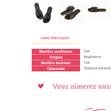
CARACTÉRISTIQUES
Cuir
Matière extérieure
Angleterre
Origine
Cuir
Matière Intérieur
Chausse normale
Chaussant
Vous aimerez auss