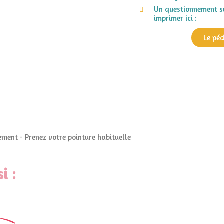
Un questionnement su
imprimer ici :
Le pé
ment - Prenez votre pointure habituelle
i :