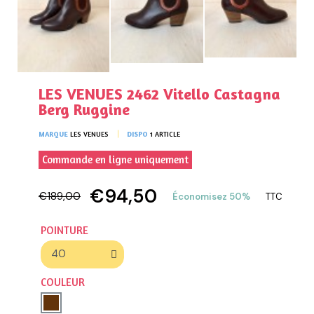
LES VENUES 2462 Vitello Castagna
Berg Ruggine
MARQUE
LES VENUES
DISPO
1 ARTICLE
Commande en ligne uniquement
€94,50
€189,00
Économisez 50%
TTC
POINTURE
COULEUR