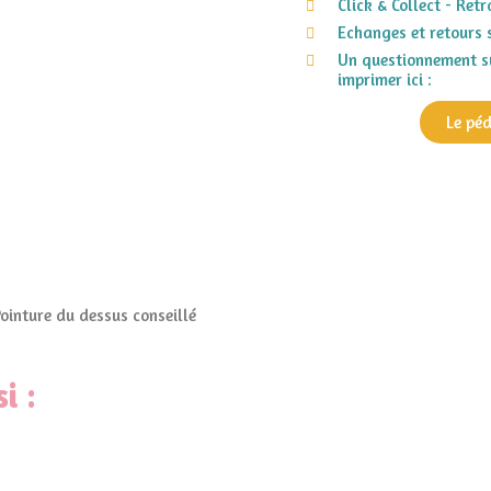
Click & Collect - Ret
Echanges et retours 
Un questionnement su
imprimer ici :
Le pé
Pointure du dessus conseillé
i :