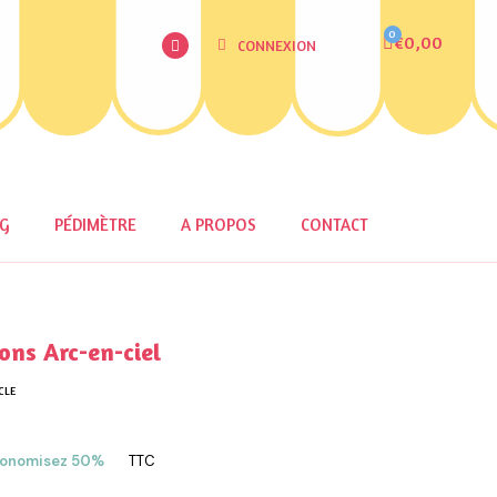
€0,00
CONNEXION
OG
PÉDIMÈTRE
A PROPOS
CONTACT
ns Arc-en-ciel
CLE
onomisez 50%
TTC