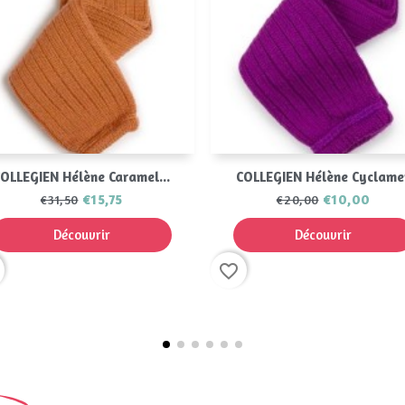
Aperçu rapide
Aperçu rapide


OLLEGIEN Hélène Caramel...
COLLEGIEN Hélène Cyclame
€15,75
€10,00
€31,50
€20,00
Découvrir
Découvrir
favorite_border