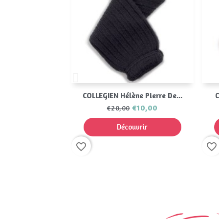
Aperçu rapide

COLLEGIEN Hélène Pierre De...
C
€10,00
€20,00
Découvrir
favorite_border
favorite_border