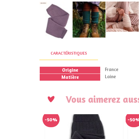
CARACTÉRISTIQUES
France
Origine
Laine
Matière
Vous aimerez auss
-50%
-50