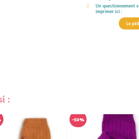
Un questionnement su
imprimer ici :
Le pé
i :
%
-50%