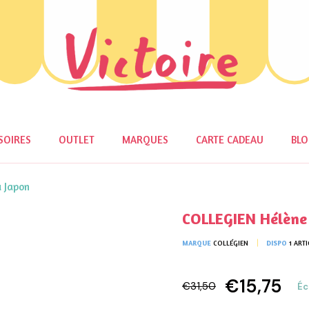
SOIRES
OUTLET
MARQUES
CARTE CADEAU
BL
u Japon
COLLEGIEN Hélène 
MARQUE
COLLÉGIEN
DISPO
1 ARTI
€15,75
€31,50
Éc