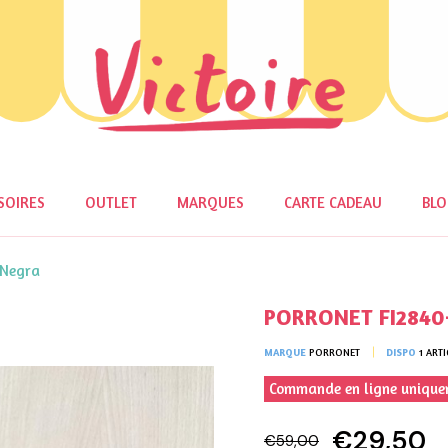
SOIRES
OUTLET
MARQUES
CARTE CADEAU
BL
 Negra
PORRONET FI2840
MARQUE
PORRONET
DISPO
1 ARTI
Commande en ligne uniqu
€29,50
€59,00