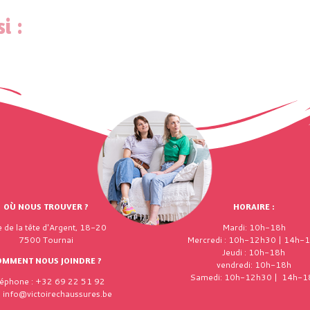
i :
OÙ NOUS TROUVER ?
HORAIRE :
 de la tête d'Argent, 18-20
Mardi: 10h-18h
7500 Tournai
Mercredi : 10h-12h30 | 14h-
Jeudi : 10h-18h
OMMENT NOUS JOINDRE ?
vendredi: 10h-18h
Samedi: 10h-12h30 | 14h-1
léphone : +32 69 22 51 92
: info@victoirechaussures.be