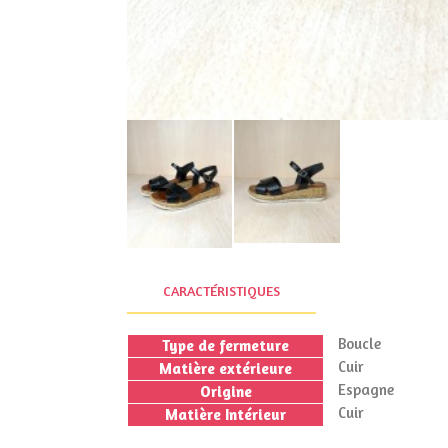
CARACTÉRISTIQUES
Boucle
Type de fermeture
Cuir
Matière extérieure
Espagne
Origine
Cuir
Matière Intérieur