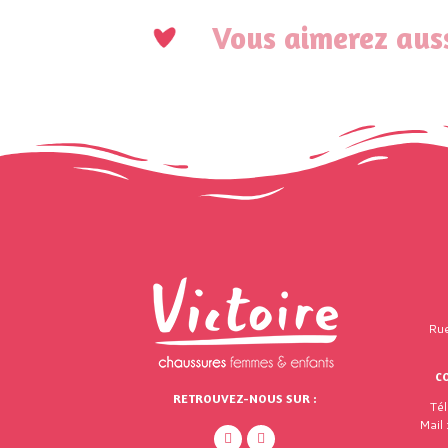
Vous aimerez auss
Rue
C
RETROUVEZ-NOUS SUR :
Té
Mail 