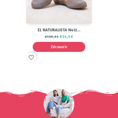
EL NATURALISTA N412...
€54,98
€109,95
Découvrir
favorite_border