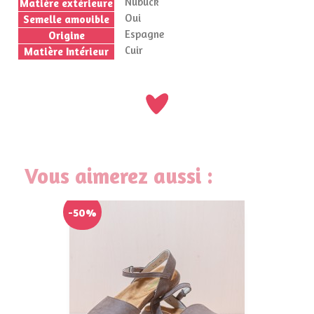
Nubuck
Matière extérieure
Oui
Semelle amovible
Espagne
Origine
Cuir
Matière Intérieur
Vous aimerez aussi :
-50%