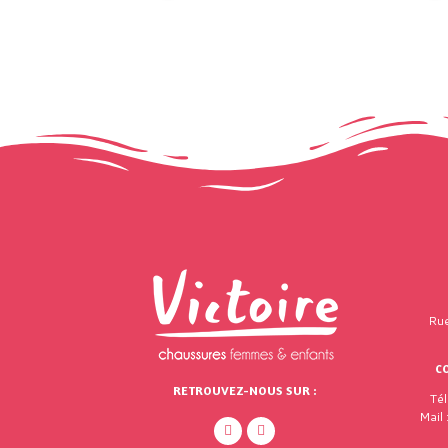
Rue
C
RETROUVEZ-NOUS SUR :
Té
Mail 