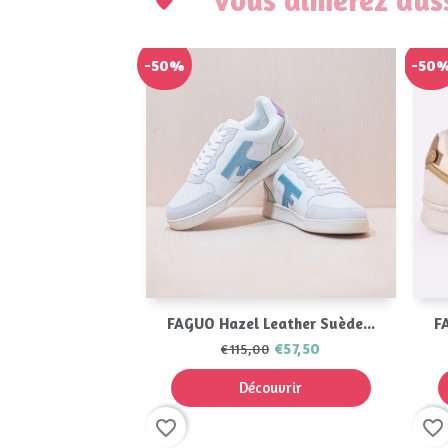
-50%
-50
Aperçu rapide

FAGUO Hazel Leather Suède...
F
€57,50
€115,00
Découvrir
favorite_border
favorite_border