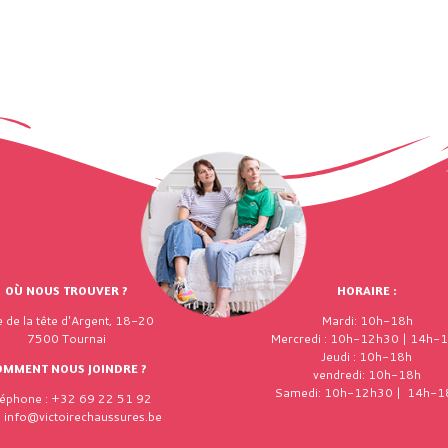
OÙ NOUS TROUVER ?
HORAIRE :
 de la tête d'Argent, 18-20
Mardi: 10h-18h
7500 Tournai
Mercredi : 10h-12h30 | 14h-
Jeudi : 10h-18h
OMMENT NOUS JOINDRE ?
vendredi: 10h-18h
Samedi: 10h-12h30 | 14h-1
léphone : +32 69 22 51 92
: info@victoirechaussures.be