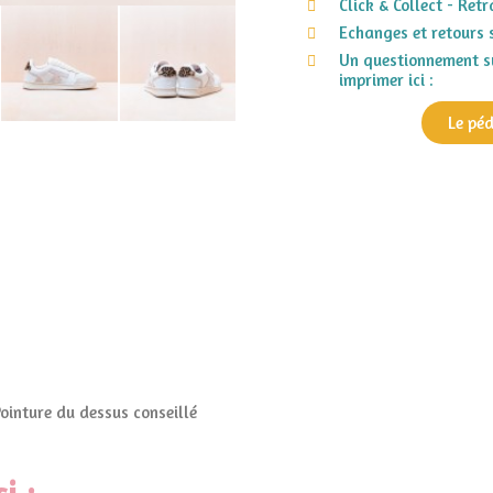
Click & Collect - Ret
Echanges et retours 
Un questionnement su
imprimer ici :
Le pé
Pointure du dessus conseillé
i :