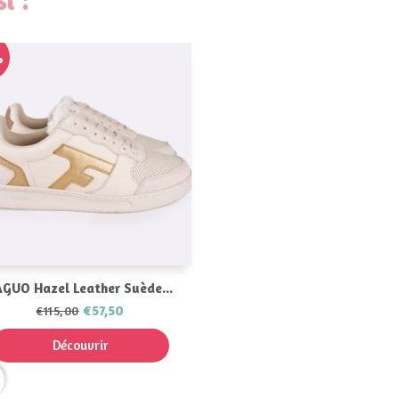
%
Aperçu rapide

AGUO Hazel Leather Suède...
€57,50
€115,00
Découvrir