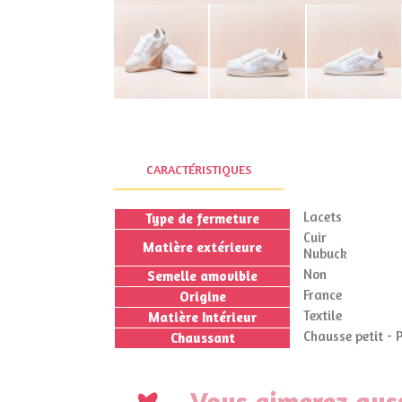
CARACTÉRISTIQUES
Lacets
Type de fermeture
Cuir
Matière extérieure
Nubuck
Non
Semelle amovible
France
Origine
Textile
Matière Intérieur
Chausse petit - 
Chaussant
Vous aimerez auss