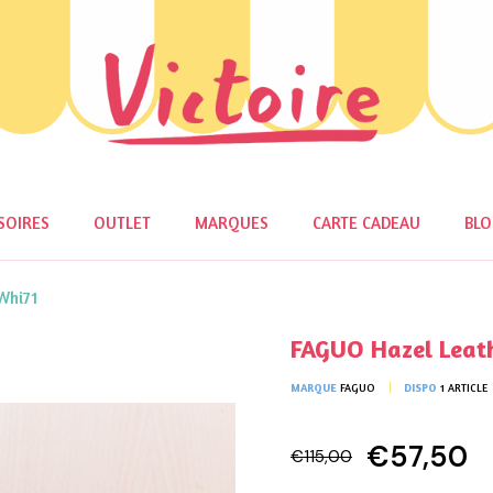
SOIRES
OUTLET
MARQUES
CARTE CADEAU
BL
Whi71
FAGUO Hazel Leat
MARQUE
FAGUO
DISPO
1 ARTICLE
€57,50
€115,00