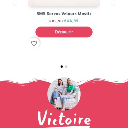
SMS Boreas Velours Mastic
€44,95
€89,90
Découvrir
favorite_border