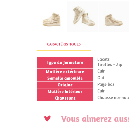
CARACTÉRISTIQUES
Lacets
Type de fermeture
Tirettes - Zip
Cuir
Matière extérieure
Oui
Semelle amovible
Pays-bas
Origine
Cuir
Matière Intérieur
Chausse normale
Chaussant
Vous aimerez auss