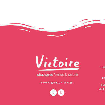
Rue
C
RETROUVEZ-NOUS SUR :
Té
Mail 