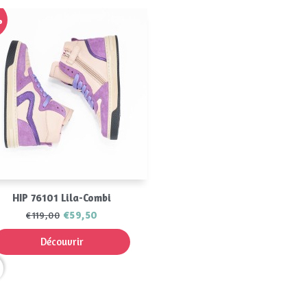
%
Aperçu rapide

HIP 76101 Lila-Combi
€59,50
€119,00
Découvrir