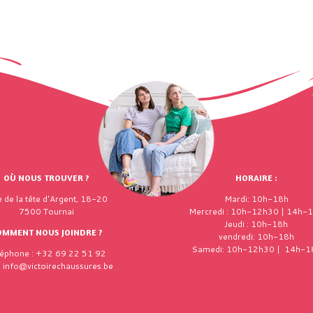
OÙ NOUS TROUVER ?
HORAIRE :
 de la tête d'Argent, 18-20
Mardi: 10h-18h
7500 Tournai
Mercredi : 10h-12h30 | 14h-
Jeudi : 10h-18h
OMMENT NOUS JOINDRE ?
vendredi: 10h-18h
Samedi: 10h-12h30 | 14h-1
léphone : +32 69 22 51 92
: info@victoirechaussures.be