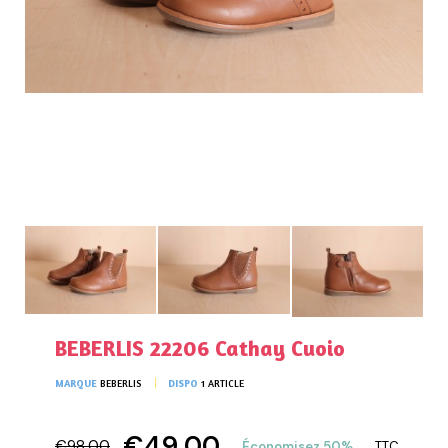
BEBERLIS 22206 Cathay Cuoio
MARQUE
BEBERLIS
DISPO
1 ARTICLE
€49,00
€98,00
Économisez 50%
TTC