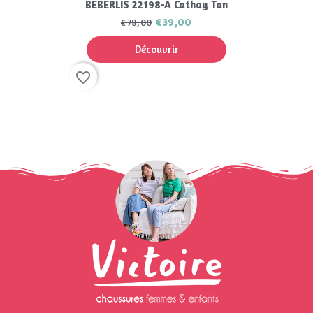
BEBERLIS 22198-A Cathay Tan
€39,00
€78,00
Découvrir
favorite_border