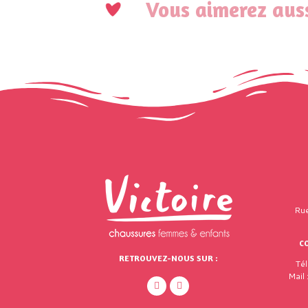
Vous aimerez auss
Rue
C
RETROUVEZ-NOUS SUR :
Té
Mail 