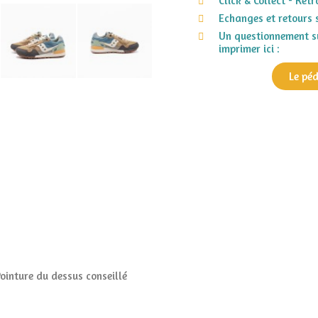
Click & Collect - Ret
Echanges et retours 
Un questionnement su
imprimer ici :
Le pé
Pointure du dessus conseillé