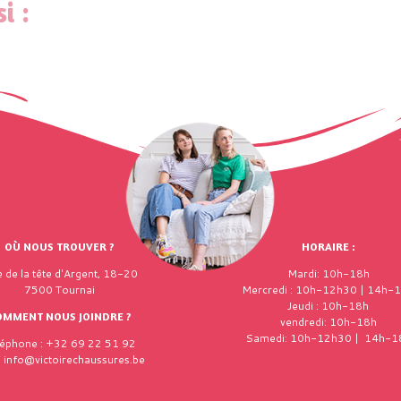
i :
OÙ NOUS TROUVER ?
HORAIRE :
 de la tête d'Argent, 18-20
Mardi: 10h-18h
7500 Tournai
Mercredi : 10h-12h30 | 14h-
Jeudi : 10h-18h
OMMENT NOUS JOINDRE ?
vendredi: 10h-18h
Samedi: 10h-12h30 | 14h-1
léphone : +32 69 22 51 92
: info@victoirechaussures.be