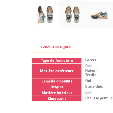
CARACTÉRISTIQUES
Lacets
Type de fermeture
Cuir
Nubuck
Matière extérieure
Textile
Oui
Semelle amovible
Etats-Unis
Origine
Cuir
Matière Intérieur
Chausse petit - 
Chaussant