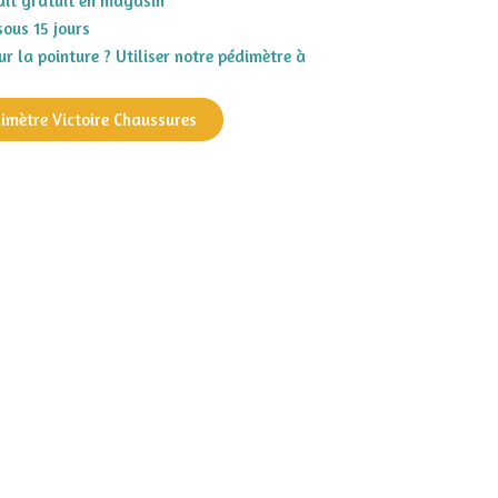
rait gratuit en magasin
sous 15 jours
r la pointure ? Utiliser notre pédimètre à
dimètre Victoire Chaussures